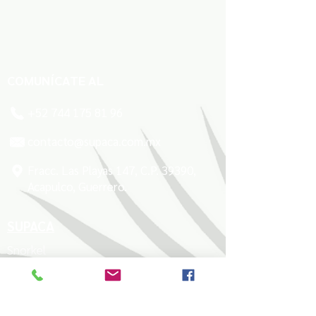
COMUNÍCATE AL
+52 744 175 81 96
contacto@supaca.com.mx
Fracc. Las Playas 147, C.P. 39390,
Acapulco, Guerrero.
SUPACA
Snorkel
Paddle Surf
Kayaks